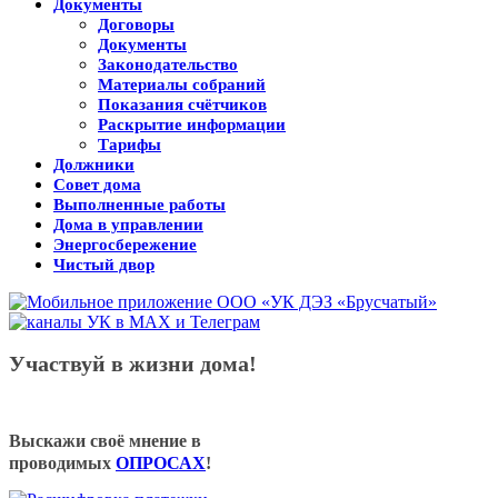
Документы
Договоры
Документы
Законодательство
Материалы собраний
Показания счётчиков
Раскрытие информации
Тарифы
Должники
Совет дома
Выполненные работы
Дома в управлении
Энергосбережение
Чистый двор
Участвуй в жизни дома!
Выскажи своё мнение в
проводимых
ОПРОСАХ
!