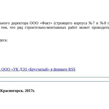
ного директора ООО «Факт» (строящего корпуса №7 и №8 по
 тем, что ряд строительно-монтажных работ может проводи
десь:
и ООО «УК ДЭЗ «Брусчатый» в формате RSS
расногорск. 2017г.