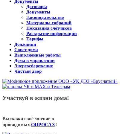
Документы
Договоры
Документы
Законодательство
Материалы собраний
Показания счётчиков
Раскрытие информации
Тарифы
Должники
Совет дома
Выполненные работы
Дома в управлении
Энергосбережение
Чистый двор
Участвуй в жизни дома!
Выскажи своё мнение в
проводимых
ОПРОСАХ
!