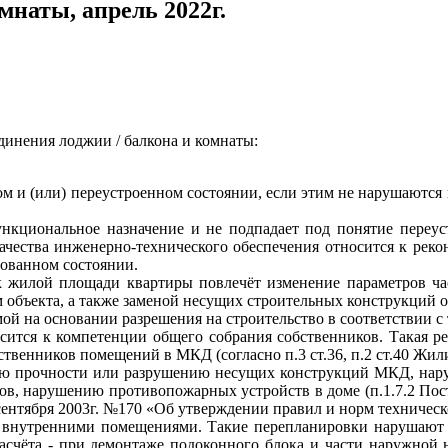
мнаты, апрель 2022г.
инения лоджии / балкона и комнаты:
 и (или) переустроенном состоянии, если этим не нарушаются пр
кциональное назначение и не подпадает под понятие переус
качества инженерно-технического обеспечения относится к рек
ованном состоянии.
к жилой площади квартиры повлечёт изменение параметров ча
м объекта, а также заменой несущих строительных конструкций объ
ой на основании разрешения на строительство в соответствии с
сится к компетенции общего собрания собственников. Такая 
бственников помещений в МКД (согласно п.3 ст.36, п.2 ст.40 Жи
ению прочности или разрушению несущих конструкций МКД, нар
ов, нарушению противопожарных устройств в доме (п.1.7.2 По
сентября 2003г. №170 «Об утверждении правил и норм техничес
 с внутренними помещениями. Такие перепланировки нарушают
расчёта - при демонтаже подоконного блока и части наружной 