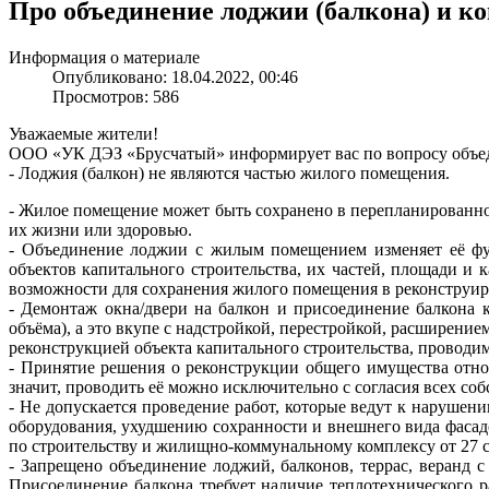
Про объединение лоджии (балкона) и ко
Информация о материале
Опубликовано: 18.04.2022, 00:46
Просмотров: 586
Уважаемые жители!
ООО «УК ДЭЗ «Брусчатый» информирует вас по вопросу объед
- Лоджия (балкон) не являются частью жилого помещения.
- Жилое помещение может быть сохранено в перепланированном
их жизни или здоровью.
- Объединение лоджии с жилым помещением изменяет её фун
объектов капитального строительства, их частей, площади и 
возможности для сохранения жилого помещения в реконструир
- Демонтаж окна/двери на балкон и присоединение балкона 
объёма), а это вкупе с надстройкой, перестройкой, расширение
реконструкцией объекта капитального строительства, проводим
- Принятие решения о реконструкции общего имущества отно
значит, проводить её можно исключительно с согласия всех со
- Не допускается проведение работ, которые ведут к наруш
оборудования, ухудшению сохранности и внешнего вида фасад
по строительству и жилищно-коммунальному комплексу от 27 
- Запрещено объединение лоджий, балконов, террас, веранд
Присоединение балкона требует наличие теплотехнического 