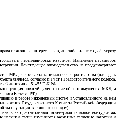
ава и законные интересы граждан, либо это не создаёт угрозу
тройства и перепланировки квартиры. Изменение параметров
онструкции. Действующее законодательство не предусматривает
стей МКД как объекта капитального строительства (площади,
екта является, согласно п.14 ст.1 Градостроительного кодекса,
 требованиями ст.51–55 ГрК РФ.
реконструкция повлечёт уменьшение общего имущества МКД, а
лищного Кодекса РФ).
ушению в работе инженерных систем и установленного на нём
становления Государственного Комитета Российской Федерации
кой эксплуатации жилищного фонда»).
 изначально рассчитанный инженерами тепловой контур дома.
не несущей стены изменяются расчётные тепловые нагрузки и