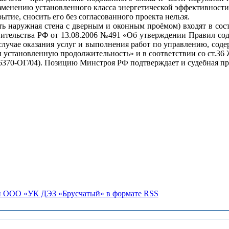
 изменению установленного класса энергетической эффективности
тие, сносить его без согласованного проекта нельзя.
сть наружная стена с дверным и оконным проёмом) входят в со
тельства РФ от 13.08.2006 №491 «Об утверждении Правил сод
случае оказания услуг и выполнения работ по управлению, со
 установленную продолжительность» и в соответствии со ст.36
6370-ОГ/04). Позицию Минстроя РФ подтверждает и судебная пр
и ООО «УК ДЭЗ «Брусчатый» в формате RSS