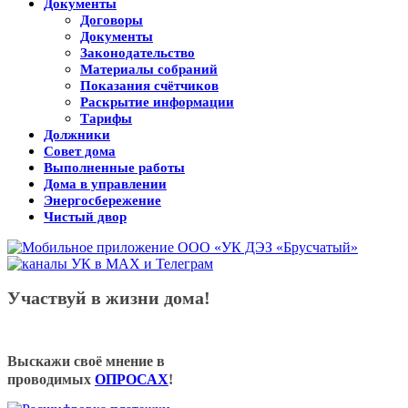
Документы
Договоры
Документы
Законодательство
Материалы собраний
Показания счётчиков
Раскрытие информации
Тарифы
Должники
Совет дома
Выполненные работы
Дома в управлении
Энергосбережение
Чистый двор
Участвуй в жизни дома!
Выскажи своё мнение в
проводимых
ОПРОСАХ
!