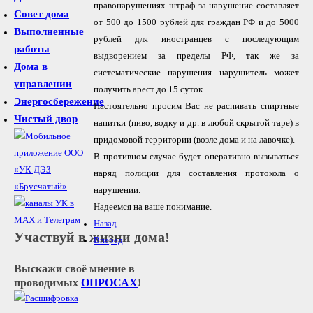
правонарушениях штраф за нарушение составляет
Совет дома
от 500 до 1500 рублей для граждан РФ и до 5000
Выполненные
рублей для иностранцев с последующим
работы
выдворением за пределы РФ, так же за
Дома в
систематические нарушения нарушитель может
управлении
получить арест до 15 суток.
Энергосбережение
Настоятельно просим Вас не распивать спиртные
Чистый двор
напитки (пиво, водку и др. в любой скрытой таре) в
придомовой территории (возле дома и на лавочке).
В противном случае будет оперативно вызываться
наряд полиции для составления протокола о
нарушении.
Надеемся на ваше понимание.
Назад
Участвуй в жизни дома!
Вперед
Выскажи своё мнение в
проводимых
ОПРОСАХ
!