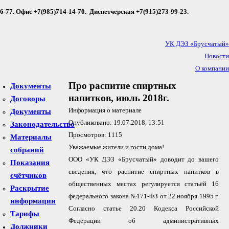
76-77
. Офис +7(985)714-14-70. Диспетчерская +7(915)273-99-23.
УК ДЭЗ «Брусчатый»
Новости
О компании
Частые Вопросы
Про распитие спиртных
Документы
Фотогалерея
напитков, июль 2018г.
Договоры
Услуги
Информация о материале
Документы
Контакты
Опубликовано: 19.07.2018, 13:51
Законодательство
Просмотров: 1115
Материалы
Уважаемые жители и гости дома!
собраний
ООО «УК ДЭЗ «Брусчатый» доводит до вашего
Показания
сведения, что распитие спиртных напитков в
счётчиков
общественных местах регулируется статьёй 16
Раскрытие
федерального закона №171-ФЗ от 22 ноября 1995 г.
информации
Согласно статье 20.20 Кодекса Российской
Тарифы
Федерации об административных
Должники