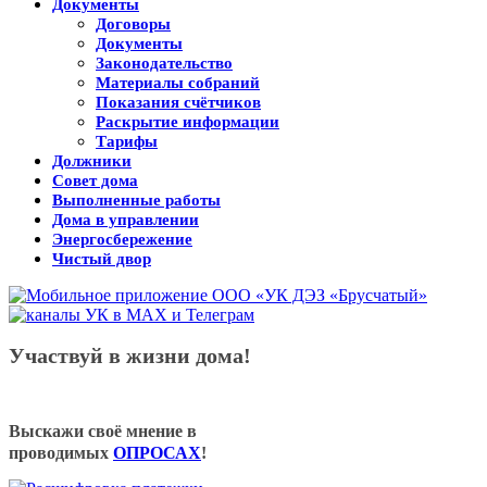
Документы
Договоры
Документы
Законодательство
Материалы собраний
Показания счётчиков
Раскрытие информации
Тарифы
Должники
Совет дома
Выполненные работы
Дома в управлении
Энергосбережение
Чистый двор
Участвуй в жизни дома!
Выскажи своё мнение в
проводимых
ОПРОСАХ
!