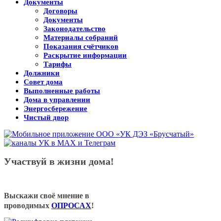
Документы
Договоры
Документы
Законодательство
Материалы собраний
Показания счётчиков
Раскрытие информации
Тарифы
Должники
Совет дома
Выполненные работы
Дома в управлении
Энергосбережение
Чистый двор
Участвуй в жизни дома!
Выскажи своё мнение в
проводимых
ОПРОСАХ
!