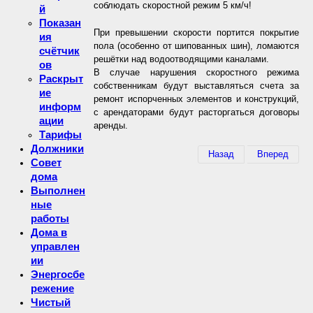
соблюдать скоростной режим 5 км/ч!
й
Показан
При превышении скорости портится покрытие
ия
пола (особенно от шипованных шин), ломаются
счётчик
решётки над водоотводящими каналами.
ов
В случае нарушения скоростного режима
Раскрыт
собственникам будут выставляться счета за
ие
ремонт испорченных элементов и конструкций,
информ
с арендаторами будут расторгаться договоры
ации
аренды.
Тарифы
Должники
Назад
Вперед
Совет
дома
Выполнен
ные
работы
Дома в
управлен
ии
Энергосбе
режение
Чистый