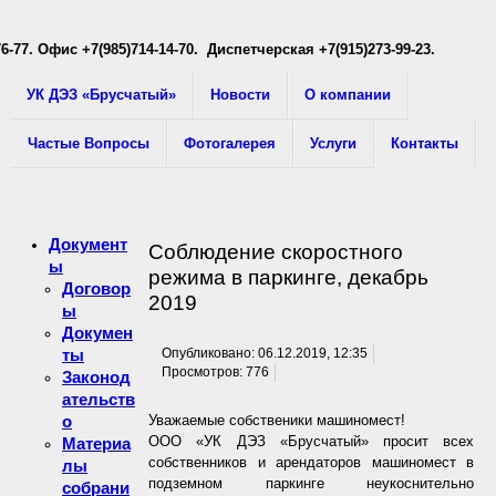
76-77
. Офис +7(985)714-14-70. Диспетчерская +7(915)273-99-23.
УК ДЭЗ «Брусчатый»
Новости
О компании
Частые Вопросы
Фотогалерея
Услуги
Контакты
Документ
Соблюдение скоростного
ы
режима в паркинге, декабрь
Договор
2019
ы
Докумен
ты
Опубликовано: 06.12.2019, 12:35
Просмотров: 776
Законод
ательств
о
Уважаемые собственики машиномест!
ООО «УК ДЭЗ «Брусчатый» просит всех
Материа
собственников и арендаторов машиномест в
лы
подземном паркинге неукоснительно
собрани