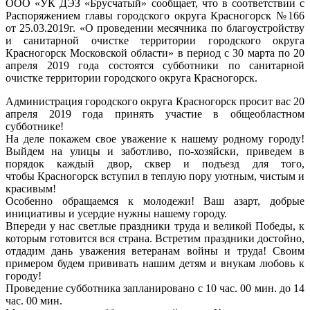
ООО «УК ДЭЗ «Брусчатый» сообщает, что в соответствии с
Распоряжением главы городского округа Красногорск №166
от 25.03.2019г. «О проведении месячника по благоустройству
и санитарной очистке территории городского округа
Красногорск Московской области» в период с 30 марта по 20
апреля 2019 года состоятся субботники по санитарной
очистке территории городского округа Красногорск.
Администрация городского округа Красногорск просит вас 20
апреля 2019 года принять участие в общеобластном
субботнике!
На деле покажем свое уважение к нашему родному городу!
Выйдем на улицы и заботливо, по-хозяйски, приведем в
порядок каждый двор, сквер и подъезд для того,
чтобы Красногорск вступил в теплую пору уютным, чистым и
красивым!
Особенно обращаемся к молодежи! Ваш азарт, добрые
инициативы и усердие нужны нашему городу.
Впереди у нас светлые праздники труда и великой Победы, к
которым готовится вся страна. Встретим праздники достойно,
отдадим дань уважения ветеранам войны и труда! Своим
примером будем прививать нашим детям и внукам любовь к
городу!
Проведение субботника запланировано с 10 час. 00 мин. до 14
час. 00 мин.