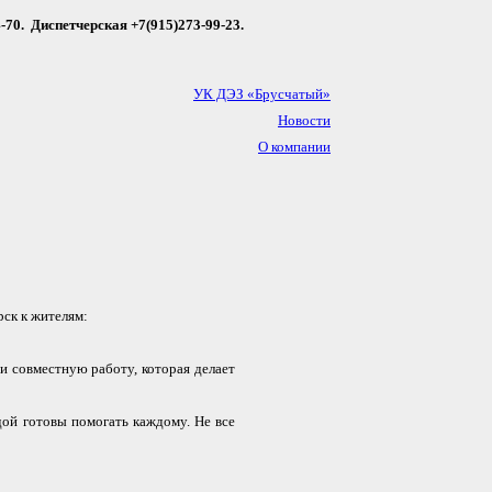
4-70. Диспетчерская +7(915)273-99-23.
УК ДЭЗ «Брусчатый»
Новости
О компании
Частые Вопросы
Фотогалерея
Услуги
Контакты
ск к жителям:
и совместную работу, которая делает
дой готовы помогать каждому. Не все