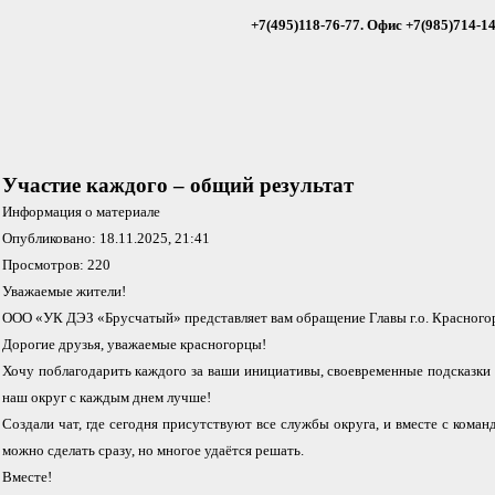
+7(495)118-76-77
. Офис +7(985)714-1
Участие каждого – общий результат
Информация о материале
Опубликовано: 18.11.2025, 21:41
Просмотров: 220
Уважаемые жители!
ООО «УК ДЭЗ «Брусчатый» представляет вам обращение Главы г.о. Красногор
Дорогие друзья, уважаемые красногорцы!
Хочу поблагодарить каждого за ваши инициативы, своевременные подсказки 
наш округ с каждым днем лучше!
Создали чат, где сегодня присутствуют все службы округа, и вместе с коман
можно сделать сразу, но многое удаётся решать.
Вместе!