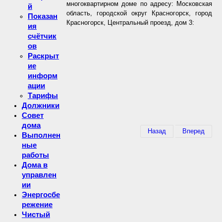
многоквартирном доме по адресу: Московская
й
область, городской округ Красногорск, город
Показан
Красногорск, Центральный проезд, дом 3:
ия
счётчик
ов
Раскрыт
ие
информ
ации
Тарифы
Должники
Совет
дома
Назад
Вперед
Выполнен
ные
работы
Дома в
управлен
ии
Энергосбе
режение
Чистый