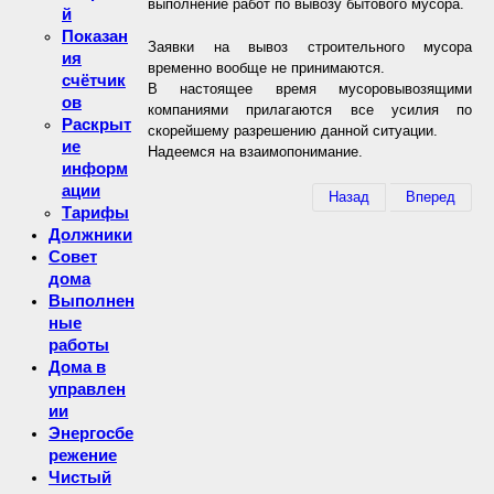
выполнение работ по вывозу бытового мусора.
й
Показан
Заявки на вывоз строительного мусора
ия
временно вообще не принимаются.
счётчик
В настоящее время мусоровывозящими
ов
компаниями прилагаются все усилия по
Раскрыт
скорейшему разрешению данной ситуации.
ие
Надеемся на взаимопонимание.
информ
ации
Назад
Вперед
Тарифы
Должники
Совет
дома
Выполнен
ные
работы
Дома в
управлен
ии
Энергосбе
режение
Чистый