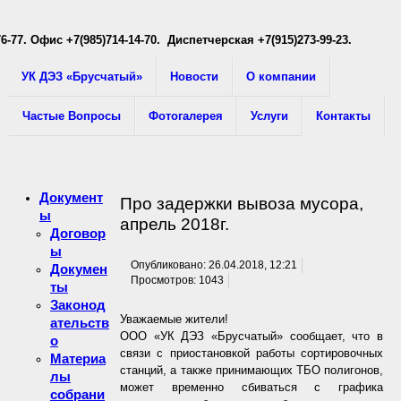
76-77
. Офис +7(985)714-14-70. Диспетчерская +7(915)273-99-23.
УК ДЭЗ «Брусчатый»
Новости
О компании
Частые Вопросы
Фотогалерея
Услуги
Контакты
Документ
Про задержки вывоза мусора,
ы
апрель 2018г.
Договор
ы
Опубликовано: 26.04.2018, 12:21
Докумен
Просмотров: 1043
ты
Законод
Уважаемые жители!
ательств
ООО «УК ДЭЗ «Брусчатый» сообщает, что в
о
связи с приостановкой работы сортировочных
Материа
станций, а также принимающих ТБО полигонов,
лы
может временно сбиваться с графика
собрани